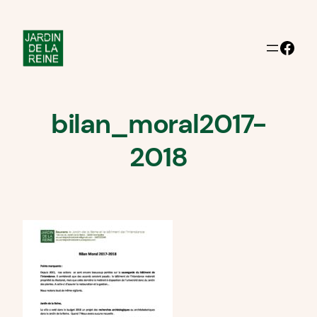
Aller
au
Facebook
contenu
bilan_moral2017-
2018