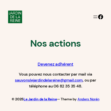
Aller
au
Facebook
contenu
Nos actions
Devenez adhérent
Vous pouvez nous contacter par mail via
sauvonslejardindelareine@gmail.com
, ou par
téléphone au 06 82 35 35 48.
© 2025
Le Jardin de la Reine
— Theme by
Anders Norén