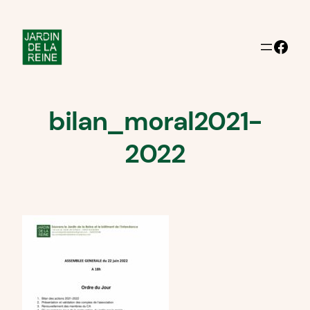
Aller
au
Facebook
contenu
bilan_moral2021-
2022