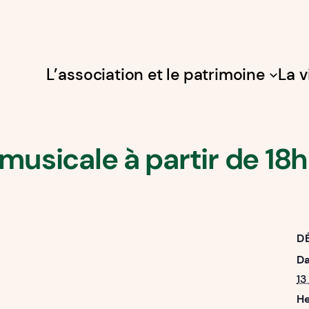
L’association et le patrimoine
La v
musicale à partir de 18
D
Da
13
He