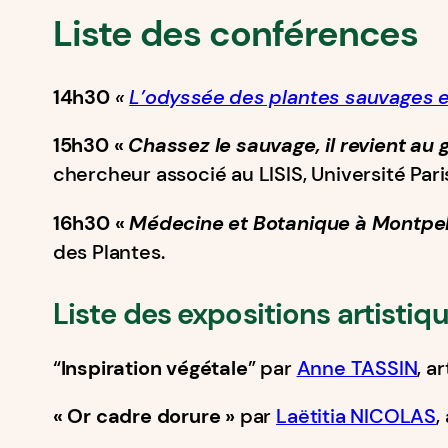
Liste des conférences
14h30
«
L’odyssée des plantes sauvages e
15h30
​
«
Chassez le sauvage, il revient au g
chercheur associé au LISIS, Université Pari
16h30
«
Médecine et Botanique à Montpelli
des Plantes.
Liste des expositions artistiq
“
Inspiration végétale
” par
Anne TASSIN
, a
« Or cadre dorure »
par
Laëtitia NICOLAS
,