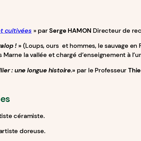
t cultivées
» par
Serge HAMON
Directeur de re
alop !
»
(Loups, ours et hommes, le sauvage en 
s Marne la vallée et chargé d’enseignement à l’un
er : une longue histoire
.
»
par le Professeur
Thie
ues
rtiste céramiste.
 artiste doreuse.