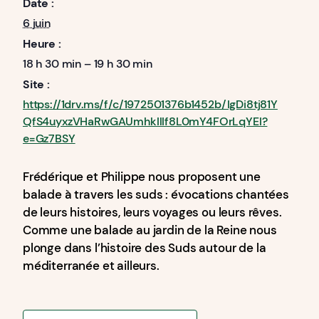
Date :
6 juin
Heure :
18 h 30 min – 19 h 30 min
Site :
https://1drv.ms/f/c/1972501376b1452b/IgDi8tj81Y
QfS4uyxzVHaRwGAUmhkIlIf8L0mY4FOrLqYEI?
e=Gz7BSY
Frédérique et Philippe nous proposent une
balade à travers les suds : évocations chantées
de leurs histoires, leurs voyages ou leurs rêves.
Comme une balade au jardin de la Reine nous
plonge dans l’histoire des Suds autour de la
méditerranée et ailleurs.