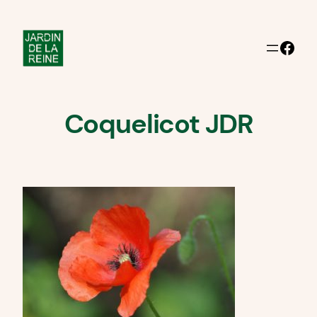
Aller
au
Facebook
contenu
Coquelicot JDR