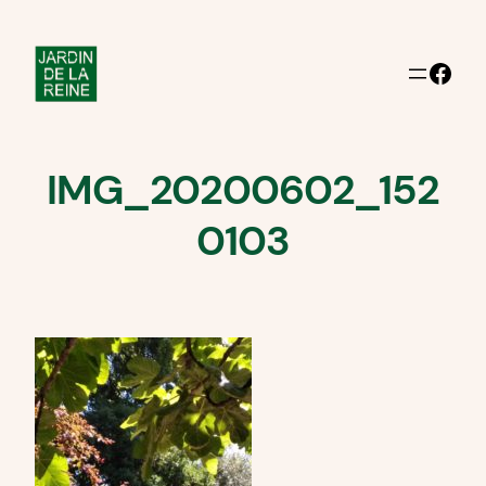
Aller
au
Facebook
contenu
IMG_20200602_152
0103