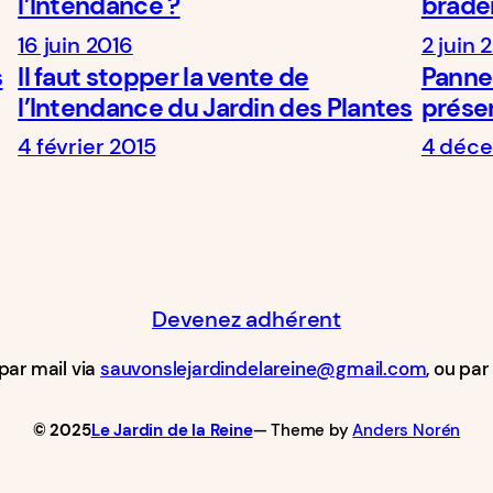
l’Intendance ?
brader
16 juin 2016
2 juin 
s
Il faut stopper la vente de
Pannea
l’Intendance du Jardin des Plantes
présen
4 février 2015
4 déce
Devenez adhérent
par mail via
sauvonslejardindelareine@gmail.com
, ou pa
© 2025
Le Jardin de la Reine
— Theme by
Anders Norén